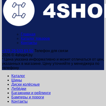
Главная
Каталог товаров
Контакты
+375 29 533 63 50
Телефон для связи
2026 © 4shop4.by
* Цена указана информативно и может отличаться от цен,
указанных в магазине. Цену уточняйте у менеджера по
телефону
Каталог
Шины
Диски колёсные
Лебёдки
Багажники и рейлинги
Бамперы и пороги
Контакты