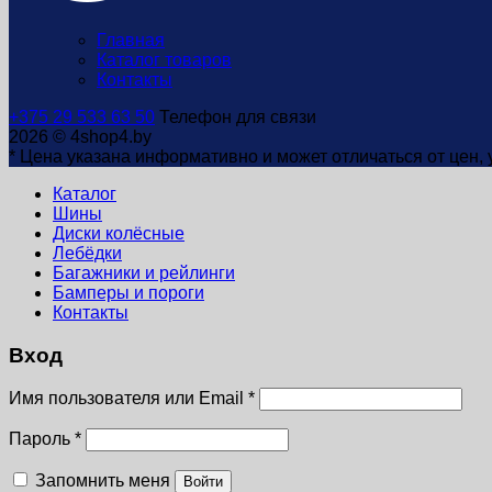
Главная
Каталог товаров
Контакты
+375 29 533 63 50
Телефон для связи
2026 © 4shop4.by
* Цена указана информативно и может отличаться от цен,
Каталог
Шины
Диски колёсные
Лебёдки
Багажники и рейлинги
Бамперы и пороги
Контакты
Вход
Имя пользователя или Email
*
Пароль
*
Запомнить меня
Войти