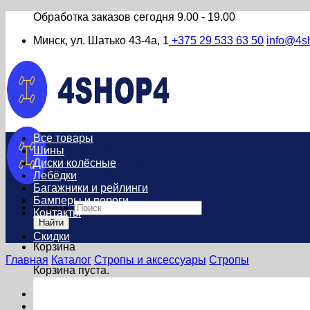
Обработка заказов сегодня
9.00 - 19.00
Минск, ул. Шатько 43-4а, 1
+375 29 533 63 50
info@4s
Все товары
Шины
Диски колёсные
Лебёдки
Багажники и рейлинги
Бамперы и пороги
Искать:
Контакты
Найти
Скидки
Корзина
Главная
Каталог
Стропы и аксессуары
Стропы
Корзина пуста.