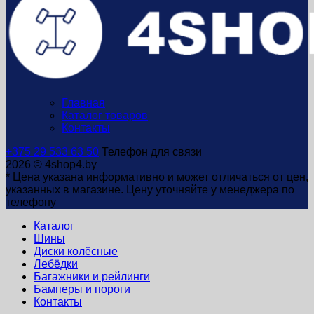
Главная
Каталог товаров
Контакты
+375 29 533 63 50
Телефон для связи
2026 © 4shop4.by
* Цена указана информативно и может отличаться от цен,
указанных в магазине. Цену уточняйте у менеджера по
телефону
Каталог
Шины
Диски колёсные
Лебёдки
Багажники и рейлинги
Бамперы и пороги
Контакты