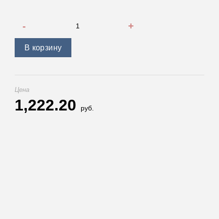
Количество товара Лебедка EW-11000 OFF-ROAD Improved
В корзину
Цена
1,222.20
руб.