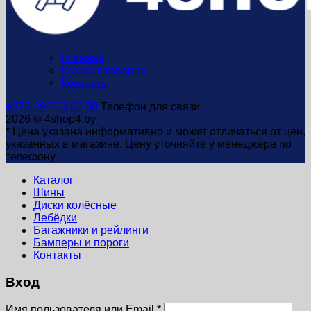
Главная
Каталог товаров
Контакты
+375 29 533 63 50
Телефон для связи
2026 © 4shop4.by
* Цена указана информативно и может отличаться от цен,
указанных в магазине. Цену уточняйте у менеджера по
телефону
Каталог
Шины
Диски колёсные
Лебёдки
Багажники и рейлинги
Бамперы и пороги
Контакты
Вход
Имя пользователя или Email
*