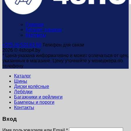
Главная
Каталог товаров
Контакты
+375 29 533 63 50
Телефон для связи
2026 © 4shop4.by
* Цена указана информативно и может отличаться от цен,
указанных в магазине. Цену уточняйте у менеджера по
телефону
Каталог
Шины
Диски колёсные
Лебёдки
Багажники и рейлинги
Бамперы и пороги
Контакты
Вход
Имя пользователя или Email
*