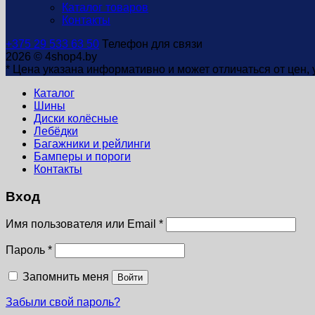
Каталог товаров
Контакты
+375 29 533 63 50
Телефон для связи
2026 © 4shop4.by
* Цена указана информативно и может отличаться от цен,
Каталог
Шины
Диски колёсные
Лебёдки
Багажники и рейлинги
Бамперы и пороги
Контакты
Вход
Имя пользователя или Email
*
Пароль
*
Запомнить меня
Войти
Забыли свой пароль?