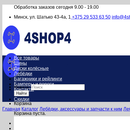
Обработка заказов сегодня
9.00 - 19.00
Минск, ул. Шатько 43-4а, 1
+375 29 533 63 50
info@4s
Все товары
Шины
Диски колёсные
Лебёдки
Багажники и рейлинги
Бамперы и пороги
Искать:
Контакты
Найти
Скидки
Корзина
Главная
Каталог
Лебёдки, аксессуары и запчасти к ним
Ле
Корзина пуста.