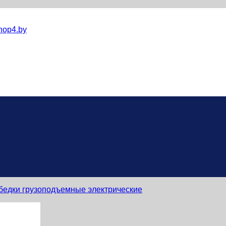
hop4.by
бедки грузоподъемные электрические