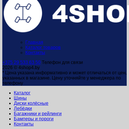
Главная
Каталог товаров
Контакты
+375 29 533 63 50
Телефон для связи
2026 © 4shop4.by
* Цена указана информативно и может отличаться от цен,
указанных в магазине. Цену уточняйте у менеджера по
телефону
Каталог
Шины
Диски колёсные
Лебёдки
Багажники и рейлинги
Бамперы и пороги
Контакты