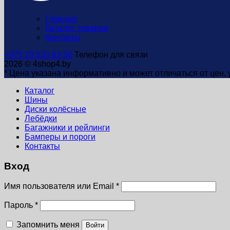
Главная
Каталог товаров
Контакты
+375 29 533 63 50
Телефон для связи
2026 © 4shop4.by
* Цена указана информативно и может отличаться от цен,
Каталог
Шины
Диски колёсные
Лебёдки
Багажники и рейлинги
Бамперы и пороги
Контакты
Вход
Имя пользователя или Email
*
Пароль
*
Запомнить меня
Войти