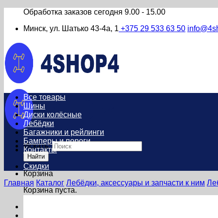
Обработка заказов сегодня
9.00 - 15.00
Минск, ул. Шатько 43-4а, 1
+375 29 533 63 50
info@4s
Все товары
Шины
Диски колёсные
Лебёдки
Багажники и рейлинги
Бамперы и пороги
Искать:
Контакты
Найти
Скидки
Корзина
Главная
Каталог
Лебёдки, аксессуары и запчасти к ним
Лe
Корзина пуста.