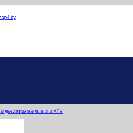
hop4.by
бедки автомобильные и ATV