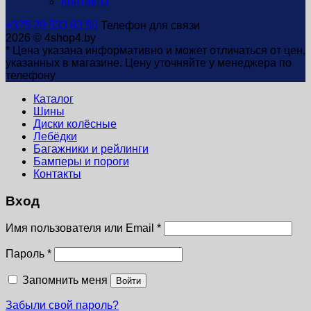
Контакты
+375 29 533 63 50
Телефон для связи
2026 © 4shop4.by
* Цена указана информативно и может отличаться от цен,
указанных в магазине. Цену уточняйте у менеджера по
телефону
Каталог
Шины
Диски колёсные
Лебёдки
Багажники и рейлинги
Бамперы и пороги
Контакты
Вход
Имя пользователя или Email
*
Пароль
*
Запомнить меня
Войти
Забыли свой пароль?