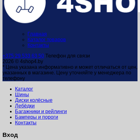
Главная
Каталог товаров
Контакты
+375 29 533 63 50
Телефон для связи
2026 © 4shop4.by
* Цена указана информативно и может отличаться от цен,
указанных в магазине. Цену уточняйте у менеджера по
телефону
Каталог
Шины
Диски колёсные
Лебёдки
Багажники и рейлинги
Бамперы и пороги
Контакты
Вход