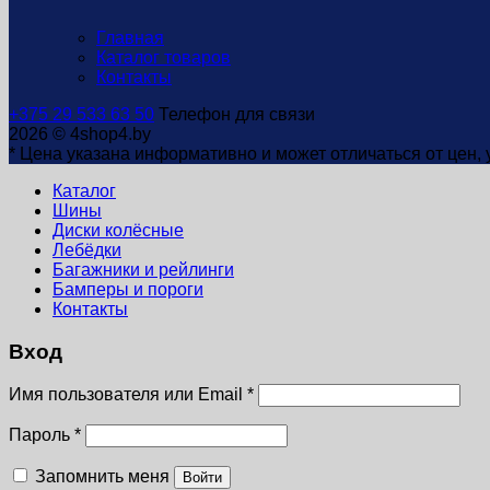
Главная
Каталог товаров
Контакты
+375 29 533 63 50
Телефон для связи
2026 © 4shop4.by
* Цена указана информативно и может отличаться от цен,
Каталог
Шины
Диски колёсные
Лебёдки
Багажники и рейлинги
Бамперы и пороги
Контакты
Вход
Имя пользователя или Email
*
Пароль
*
Запомнить меня
Войти