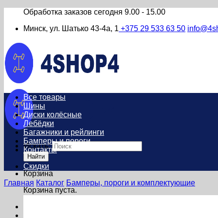
Обработка заказов сегодня
9.00 - 15.00
Минск, ул. Шатько 43-4а, 1
+375 29 533 63 50
info@4s
Все товары
Шины
Диски колёсные
Лебёдки
Багажники и рейлинги
Бамперы и пороги
Искать:
Контакты
Найти
Скидки
Корзина
Главная
Каталог
Бамперы, пороги и комплектующие
Корзина пуста.