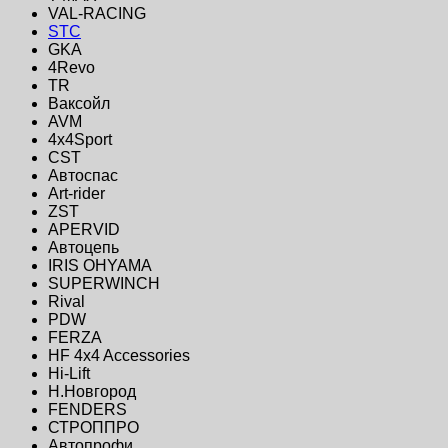
VAL-RACING
STC
GKA
4Revo
TR
Ваксойл
AVM
4x4Sport
CST
Автоспас
Art-rider
ZST
APERVID
Автоцепь
IRIS OHYAMA
SUPERWINCH
Rival
PDW
FERZA
HF 4x4 Accessories
Hi-Lift
Н.Новгород
FENDERS
СТРОППРО
Автопрофи