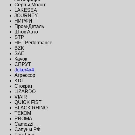
Серп и Молот
LAKESEA
JOURNEY
НИРФИ
Пром-Деталь
Шток Авто
STP
HEL Performance
BZK
SAE
Качок
СПРУТ
Joker4x4
Агрессор
KDT
Стократ
LIZARDO
VIAIR
QUICK FIST
BLACK RHINO
ТЕКОМ
PROMA
Camozzi
Сапуны РФ
Flex Line