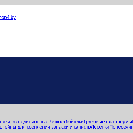
hop4.by
ники экспедиционные
Веткоотбойники
Грузовые платформы
штейны для крепления запаски и канистр
Лесенки
Поперечин