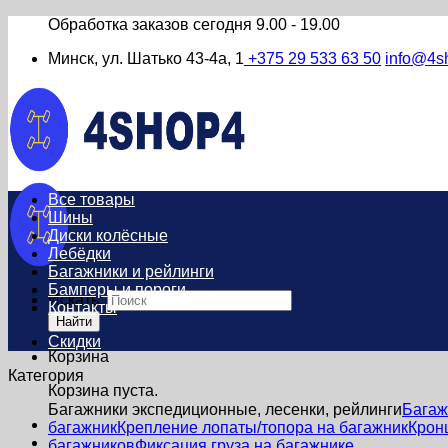
Обработка заказов сегодня
9.00 - 19.00
Минск, ул. Шатько 43-4а, 1
+375 29 533 63 50
info@4s
Все товары
Шины
Диски колёсные
Лебёдки
Багажники и рейлинги
Бамперы и пороги
Искать:
Контакты
Найти
Скидки
Корзина
Категория
Корзина пуста.
Багажники экспедиционные, лесенки, рейлинги
Багаж
багажник
Крепление лопаты/топора на багажник
Крон
багажников
Фиксация груза на багажнике