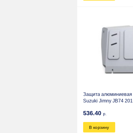
НИРФИ
Пром-Деталь
Шток Авто
STP
HEL Performance
BZK
SAE
Качок
СПРУТ
Защита алюминиевая 
Suzuki Jimny JB74 201
Joker4x4
536.40
р.
Агрессор
KDT
В корзину