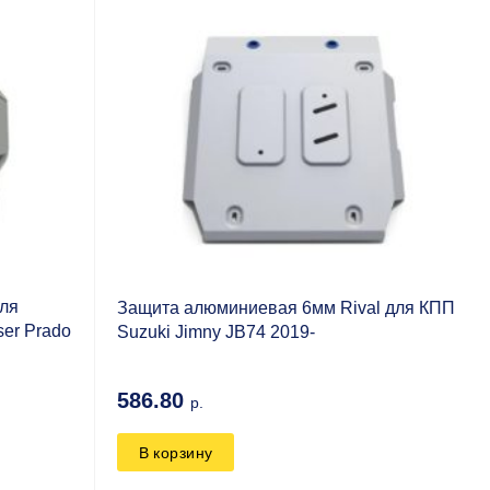
для
Защита алюминиевая 6мм Rival для КПП
ser Prado
Suzuki Jimny JB74 2019-
586.80
р.
В корзину