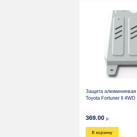
Rival
PDW
FERZA
HF 4x4 Accessories
Hi-Lift
Н.Новгород
FENDERS
СТРОППРО
Защита алюминиевая 
Toyota Fortuner II 4WD
Автопрофи
Серп и Молот
369.00
р.
LAKESEA
JOURNEY
В корзину