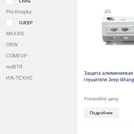
China
Pro-Knopka
OJEEP
MAXXIS
ORW
COMEUP
redBTR
Защита алюминиевая 
ИЖ-ТЕХНО
глушителя Jeep Wrangl
Tplus
Уточняйте цену
RUS
STARLED
Подробнее
SteelStaff
TOUGH DOG