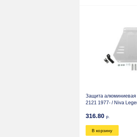
Стократ
LIZARDO
VIAIR
QUICK FIST
BLACK RHINO
ТЕКОМ
PROMA
Camozzi
Сапуны РФ
Защита алюминиевая 
2121 1977- / Niva Lege
Flex Line
316.80
р.
Harpoon
HELLA
В корзину