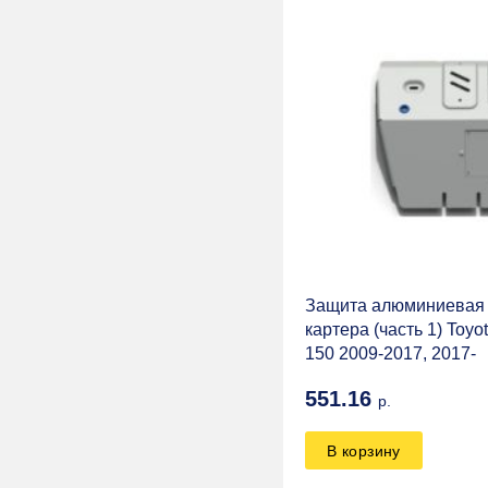
TR
Ваксойл
AVM
4x4Sport
CST
Автоспас
Art-rider
Защита алюминиевая 
ZST
картера (часть 1) Toyo
150 2009-2017, 2017-
APERVID
Автоцепь
551.16
р.
IRIS OHYAMA
В корзину
SUPERWINCH