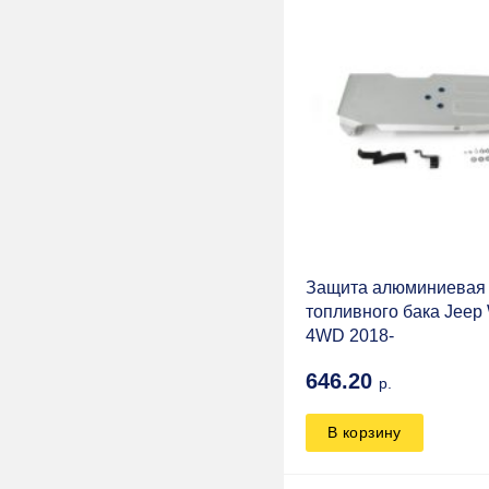
Telawei
Вятка 4x4
ТехноХим
ПОЛИУРЕТАН
Autogur73
BERKUT
Niva-Parts
Защита алюминиевая 
топливного бака Jeep 
T-MAX
4WD 2018-
VAL-RACING
646.20
р.
STC
В корзину
GKA
4Revo