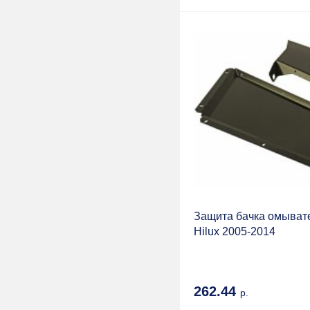
OME - Old Man Emu
SAFARI
POWERFUL
ExpertDetal
Волга АвтоПром
Rotopax
Prolight
Eaton
ПКФ "СТРОП"
Защита бачка омыват
Hilux 2005-2014
Русская артель
262.44
р.