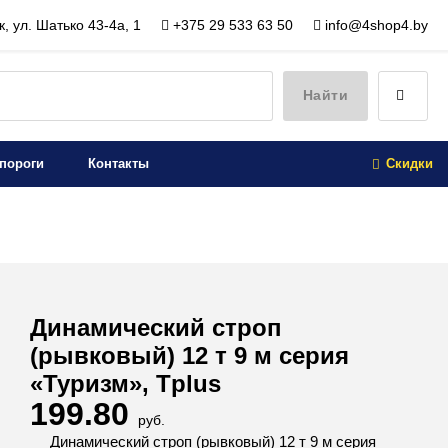
, ул. Шатько 43-4а, 1
+375 29 533 63 50
info@4shop4.by
Найти
пороги
Контакты
Скидки
Динамический строп
(рывковый) 12 т 9 м серия
«Туризм», Tplus
199.80
руб.
Динамический строп (рывковый) 12 т 9 м серия