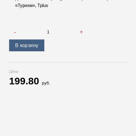
«Туризм», Tplus
Количество товара Динамический строп (рывковый) 12 т 9
В корзину
Цена
199.80
руб.