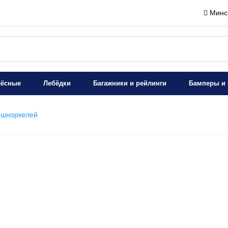
Минск
лёсные
Лебёдки
Багажники и рейлинги
Бамперы и 
я шноркелей