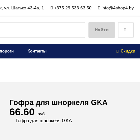
, ул. Шатько 43-4а, 1
+375 29 533 63 50
info@4shop4.by
Найти
пороги
Контакты
Скидки
Гофра для шноркеля GKA
66.60
руб.
Гофра для шноркеля GKA