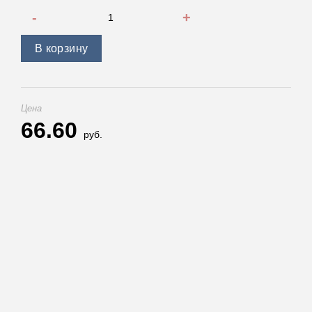
Количество товара Гофра для шноркеля GKA
В корзину
Цена
66.60
руб.