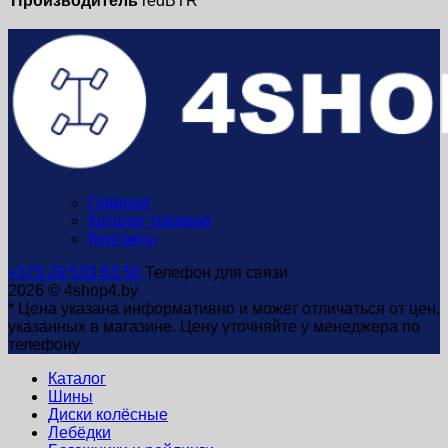
Производитель
redBTR
Главная
Каталог товаров
Контакты
+375 29 533 63 50
Телефон для связи
2026 © 4shop4.by
* Цена указана информативно и может отличаться от цен,
указанных в магазине. Цену уточняйте у менеджера по
телефону
Каталог
Шины
Диски колёсные
Лебёдки