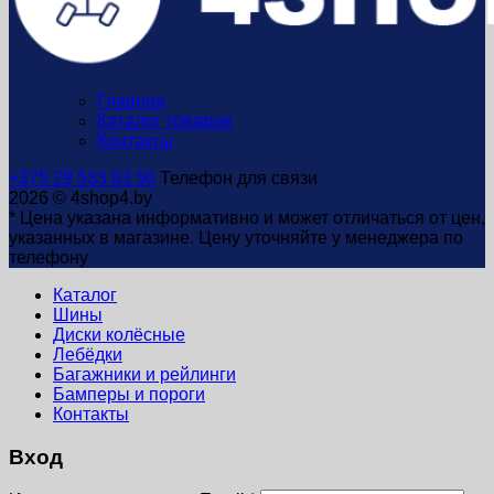
Главная
Каталог товаров
Контакты
+375 29 533 63 50
Телефон для связи
2026 © 4shop4.by
* Цена указана информативно и может отличаться от цен,
указанных в магазине. Цену уточняйте у менеджера по
телефону
Каталог
Шины
Диски колёсные
Лебёдки
Багажники и рейлинги
Бамперы и пороги
Контакты
Вход