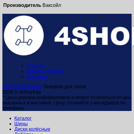
Производитель
Ваксойл
Главная
Каталог товаров
Контакты
+375 29 533 63 50
Телефон для связи
2026 © 4shop4.by
* Цена указана информативно и может отличаться от цен,
указанных в магазине. Цену уточняйте у менеджера по
телефону
Каталог
Шины
Диски колёсные