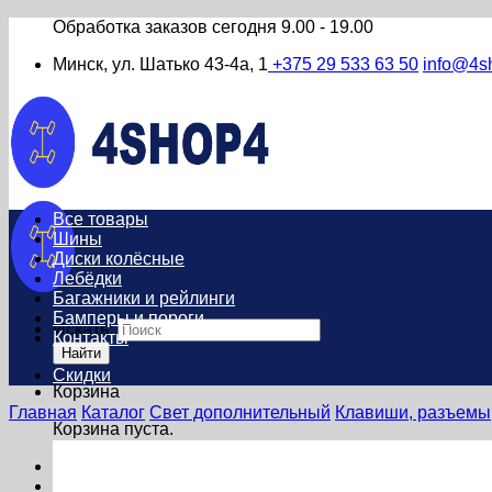
Обработка заказов сегодня
9.00 - 19.00
Минск, ул. Шатько 43-4а, 1
+375 29 533 63 50
info@4s
Все товары
Шины
Диски колёсные
Лебёдки
Багажники и рейлинги
Бамперы и пороги
Искать:
Контакты
Найти
Скидки
Корзина
Главная
Каталог
Свет дополнительный
Клавиши, разъемы
Корзина пуста.