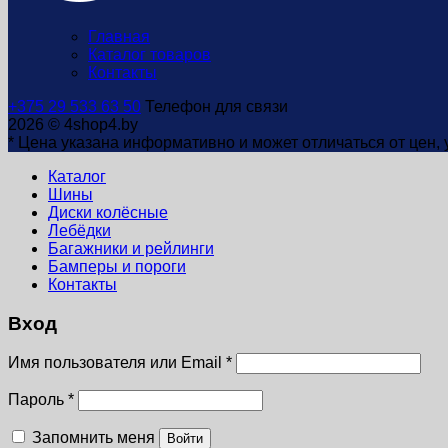
Главная
Каталог товаров
Контакты
+375 29 533 63 50
Телефон для связи
2026 © 4shop4.by
* Цена указана информативно и может отличаться от цен,
Каталог
Шины
Диски колёсные
Лебёдки
Багажники и рейлинги
Бамперы и пороги
Контакты
Вход
Имя пользователя или Email
*
Пароль
*
Запомнить меня
Войти