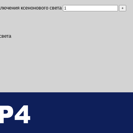
ключения ксенонового света
света