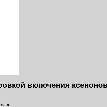
ровкой включения ксенонов
света