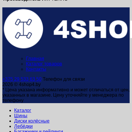
Главная
Каталог товаров
Контакты
+375 29 533 63 50
Телефон для связи
2026 © 4shop4.by
* Цена указана информативно и может отличаться от цен,
указанных в магазине. Цену уточняйте у менеджера по
телефону
Каталог
Шины
Диски колёсные
Лебёдки
Багажники и рейлинги