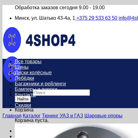
Обработка заказов сегодня
9.00 - 19.00
Минск, ул. Шатько 43-4а, 1
+375 29 533 63 50
info@4s
Все товары
Шины
Диски колёсные
Лебёдки
Багажники и рейлинги
Бамперы и пороги
Искать:
Контакты
Найти
Скидки
Корзина
Главная
Каталог
Тюнинг УАЗ и ГАЗ
Шаровые опоры
Корзина пуста.