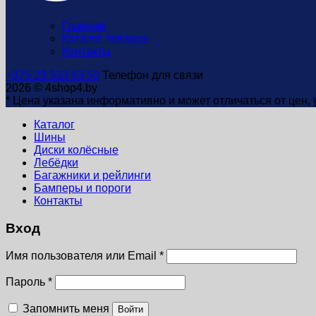
Главная
Каталог товаров
Контакты
+375 29 533 63 50
Телефон для связи
2026 © 4shop4.by
* Цена указана информативно и может отличаться от цен,
Каталог
Шины
Диски колёсные
Лебёдки
Багажники и рейлинги
Бамперы и пороги
Контакты
Вход
Имя пользователя или Email
*
Пароль
*
Запомнить меня
Войти