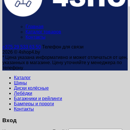
Главная
Каталог товаров
Контакты
+375 29 533 63 50
Телефон для связи
2026 © 4shop4.by
* Цена указана информативно и может отличаться от цен,
указанных в магазине. Цену уточняйте у менеджера по
телефону
Каталог
Шины
Диски колёсные
Лебёдки
Багажники и рейлинги
Бамперы и пороги
Контакты
Вход