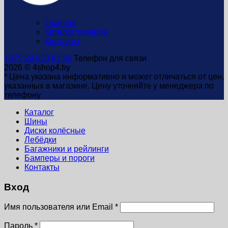
Главная
Каталог товаров
Контакты
+375 29 533 63 50
Телефон для связи
2026 © 4shop4.by
* Цена указана информативно и может отличаться от цен,
указанных в магазине. Цену уточняйте у менеджера по
телефону
Каталог
Шины
Диски колёсные
Лебёдки
Багажники и рейлинги
Бамперы и пороги
Контакты
Вход
Имя пользователя или Email
*
Пароль
*