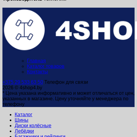
Главная
Каталог товаров
Контакты
+375 29 533 63 50
Телефон для связи
2026 © 4shop4.by
* Цена указана информативно и может отличаться от цен,
указанных в магазине. Цену уточняйте у менеджера по
телефону
Каталог
Шины
Диски колёсные
Лебёдки
Багажники и рейлинги