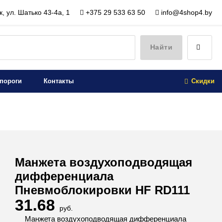
, ул. Шатько 43-4а, 1
+375 29 533 63 50
info@4shop4.by
Найти
пороги
Контакты
Скидки
Манжета воздухоподводящая
дифференциала
Пневмоблокировки HF RD111
31.68
руб.
Манжета воздухоподводящая дифференциала