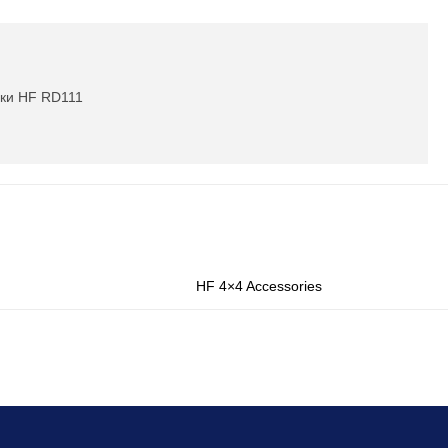
ки HF RD111
HF 4×4 Accessories