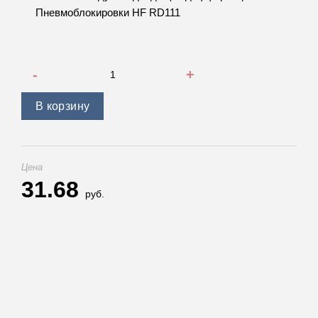
Пневмоблокировки HF RD111
Количество товара Манжета воздухоподводящая диффер
В корзину
Цена
31.68
руб.