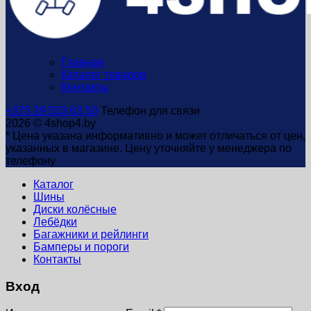
Главная
Каталог товаров
Контакты
+375 29 533 63 50
Телефон для связи
2026 © 4shop4.by
* Цена указана информативно и может отличаться от цен,
указанных в магазине. Цену уточняйте у менеджера по
телефону
Каталог
Шины
Диски колёсные
Лебёдки
Багажники и рейлинги
Бамперы и пороги
Контакты
Вход