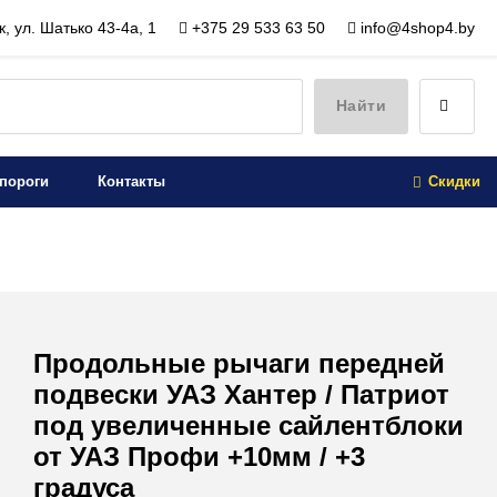
, ул. Шатько 43-4а, 1
+375 29 533 63 50
info@4shop4.by
Найти
пороги
Контакты
Скидки
Продольные рычаги передней
подвески УАЗ Хантер / Патриот
под увеличенные сайлентблоки
от УАЗ Профи +10мм / +3
градуса