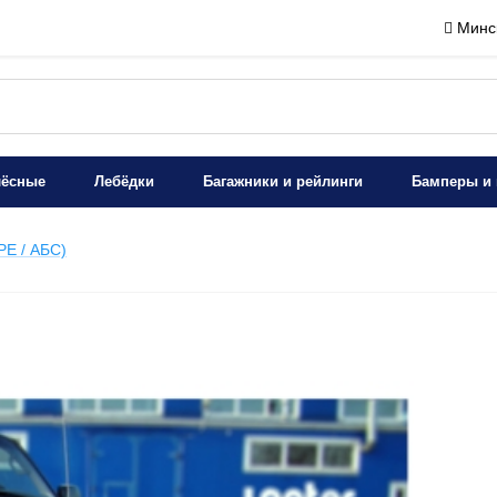
Минск
лёсные
Лебёдки
Багажники и рейлинги
Бамперы и 
PE / АБС)