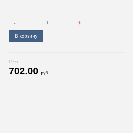
Количество товара Расширители колёсных арок для TOY
В корзину
Цена
702.00
руб.