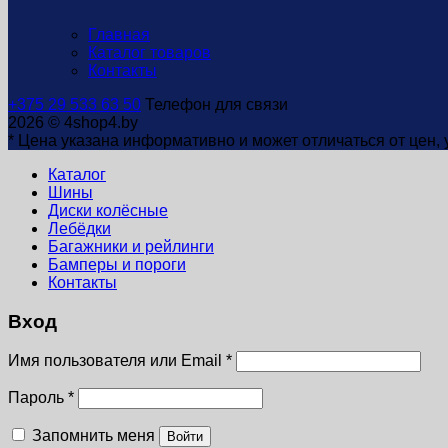
Главная
Каталог товаров
Контакты
+375 29 533 63 50
Телефон для связи
2026 © 4shop4.by
* Цена указана информативно и может отличаться от цен,
Каталог
Шины
Диски колёсные
Лебёдки
Багажники и рейлинги
Бамперы и пороги
Контакты
Вход
Имя пользователя или Email
*
Пароль
*
Запомнить меня
Войти