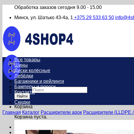
Обработка заказов сегодня
9.00 - 15.00
Минск, ул. Шатько 43-4а, 1
+375 29 533 63 50
info@4s
Все товары
Шины
Диски колёсные
Лебёдки
Багажники и рейлинги
Бамперы и пороги
Искать:
Контакты
Найти
Скидки
Корзина
Главная
Каталог
Расширители арок
Расширители (LLDPE /
Корзина пуста.