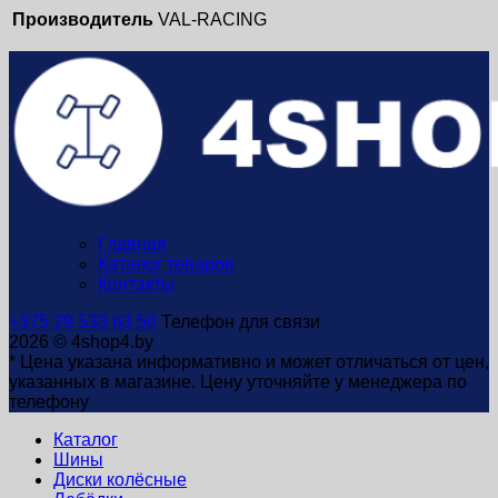
Производитель
VAL-RACING
Главная
Каталог товаров
Контакты
+375 29 533 63 50
Телефон для связи
2026 © 4shop4.by
* Цена указана информативно и может отличаться от цен,
указанных в магазине. Цену уточняйте у менеджера по
телефону
Каталог
Шины
Диски колёсные