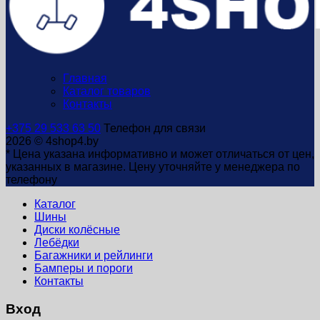
Главная
Каталог товаров
Контакты
+375 29 533 63 50
Телефон для связи
2026 © 4shop4.by
* Цена указана информативно и может отличаться от цен,
указанных в магазине. Цену уточняйте у менеджера по
телефону
Каталог
Шины
Диски колёсные
Лебёдки
Багажники и рейлинги
Бамперы и пороги
Контакты
Вход