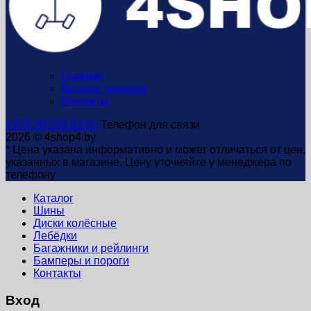
Главная
Каталог товаров
Контакты
+375 29 533 63 50
Телефон для связи
2026 © 4shop4.by
* Цена указана информативно и может отличаться от цен,
указанных в магазине. Цену уточняйте у менеджера по
телефону
Каталог
Шины
Диски колёсные
Лебёдки
Багажники и рейлинги
Бамперы и пороги
Контакты
Вход