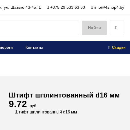
, ул. Шатько 43-4а, 1
+375 29 533 63 50
info@4shop4.by
Найти
пороги
Контакты
Скидки
Штифт шплинтованный d16 мм
9.72
руб.
Штифт шплинтованный d16 мм