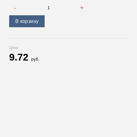
Количество товара Штифт шплинтованный d16 мм
В корзину
Цена
9.72
руб.