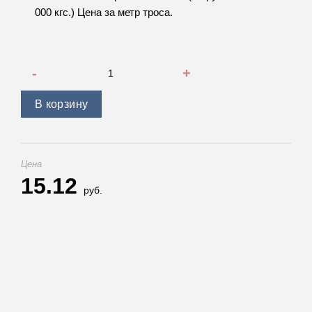
000 кгс.) Цена за метр троса.
Количество товара Синтетический трос D - 10 мм (нагрузка 
В корзину
Цена
15.12
руб.