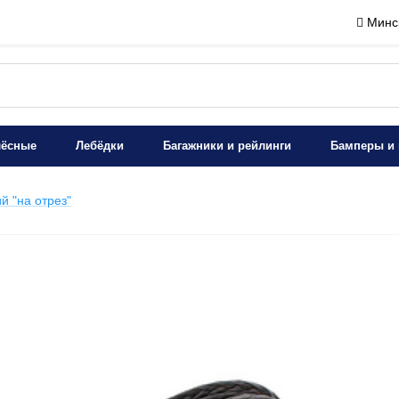
Минск
лёсные
Лебёдки
Багажники и рейлинги
Бамперы и 
й "на отрез"